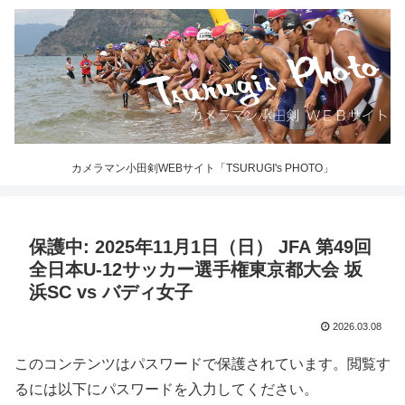
カメラマン小田剣WEBサイト「TSURUGI's PHOTO」
保護中: 2025年11月1日（日） JFA 第49回
全日本U-12サッカー選手権東京都大会 坂
浜SC vs バディ女子
2026.03.08
このコンテンツはパスワードで保護されています。閲覧す
るには以下にパスワードを入力してください。