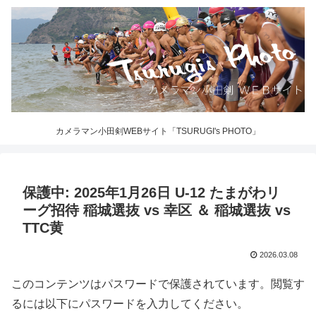
カメラマン小田剣WEBサイト「TSURUGI's PHOTO」
保護中: 2025年1月26日 U-12 たまがわリ
ーグ招待 稲城選抜 vs 幸区 ＆ 稲城選抜 vs
TTC黄
2026.03.08
このコンテンツはパスワードで保護されています。閲覧す
るには以下にパスワードを入力してください。