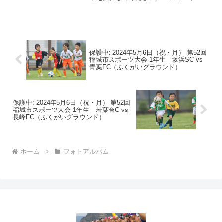
保護中: 2024年5月6日（祝・月） 第52回
稲城市スポーツ大会 1年生 坂浜SC vs
青葉FC（ふくがいグラウンド）
保護中: 2024年5月6日（祝・月） 第52回
稲城市スポーツ大会 1年生 若葉台C vs
長峰FC（ふくがいグラウンド）
ホーム
フォトアルバム