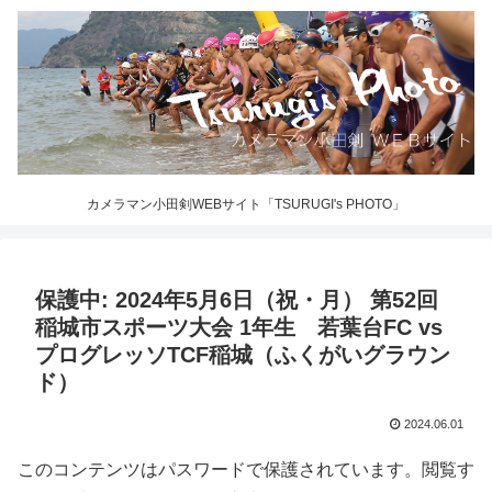
カメラマン小田剣WEBサイト「TSURUGI's PHOTO」
保護中: 2024年5月6日（祝・月） 第52回
稲城市スポーツ大会 1年生 若葉台FC vs
プログレッソTCF稲城（ふくがいグラウン
ド）
2024.06.01
このコンテンツはパスワードで保護されています。閲覧す