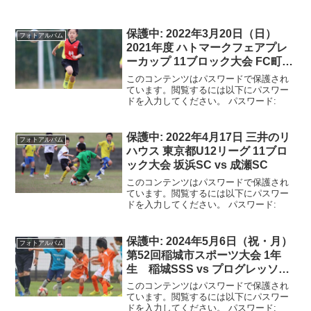
保護中: 2022年3月20日（日）
フォトアルバム
2021年度 ハトマークフェアプレ
ーカップ 11ブロック大会 FC町田
ゼルビアJr. vs 坂浜SC
このコンテンツはパスワードで保護され
ています。閲覧するには以下にパスワー
ドを入力してください。 パスワード:
保護中: 2022年4月17日 三井のリ
フォトアルバム
ハウス 東京都U12リーグ 11ブロ
ック大会 坂浜SC vs 成瀬SC
このコンテンツはパスワードで保護され
ています。閲覧するには以下にパスワー
ドを入力してください。 パスワード:
保護中: 2024年5月6日（祝・月）
フォトアルバム
第52回稲城市スポーツ大会 1年
生 稲城SSS vs プログレッソ
TCF稲城（ふくがいグラウンド）
このコンテンツはパスワードで保護され
ています。閲覧するには以下にパスワー
ドを入力してください。 パスワード: