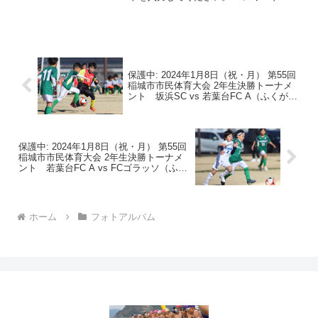
保護中: 2024年1月8日（祝・月） 第55回
稲城市市民体育大会 2年生決勝トーナメ
ント 坂浜SC vs 若葉台FC A（ふくがい
グラウンド）
保護中: 2024年1月8日（祝・月） 第55回
稲城市市民体育大会 2年生決勝トーナメ
ント 若葉台FC A vs FCゴラッソ（ふく
がいグラウンド）
ホーム
フォトアルバム