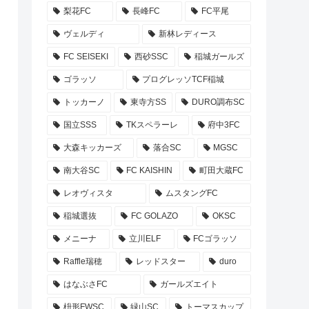
梨花FC
長峰FC
FC平尾
ヴェルディ
新林レディース
FC SEISEKI
西砂SSC
稲城ガールズ
ゴラッソ
プログレッソTCF稲城
トッカーノ
東寺方SS
DURO調布SC
国立SSS
TKスペラーレ
府中3FC
大森キッカーズ
落合SC
MGSC
南大谷SC
FC KAISHIN
町田大蔵FC
レオヴィスタ
ムスタングFC
稲城選抜
FC GOLAZO
OKSC
メニーナ
立川ELF
FCゴラッソ
Raffle瑞穂
レッドスター
duro
はなぶさFC
ガールズエイト
枡形FWSC
緑山SC
トーマスカップ