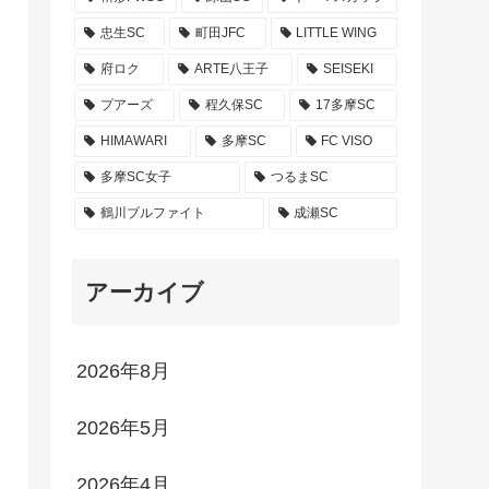
忠生SC
町田JFC
LITTLE WING
府ロク
ARTE八王子
SEISEKI
プアーズ
程久保SC
17多摩SC
HIMAWARI
多摩SC
FC VISO
多摩SC女子
つるまSC
鶴川ブルファイト
成瀬SC
アーカイブ
2026年8月
2026年5月
2026年4月