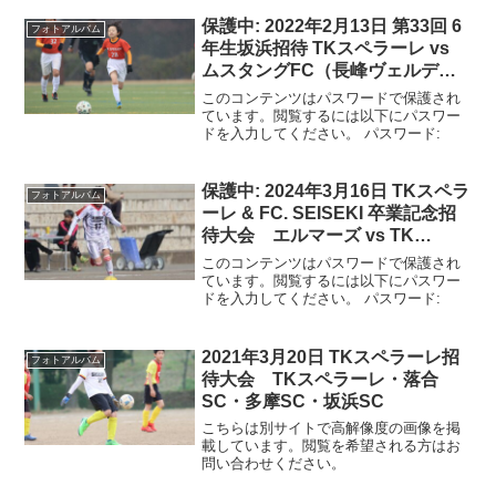
保護中: 2022年2月13日 第33回 6
フォトアルバム
年生坂浜招待 TKスペラーレ vs
ムスタングFC（長峰ヴェルディ
フィールド）
このコンテンツはパスワードで保護され
ています。閲覧するには以下にパスワー
ドを入力してください。 パスワード:
保護中: 2024年3月16日 TKスペラ
フォトアルバム
ーレ & FC. SEISEKI 卒業記念招
待大会 エルマーズ vs TK
SPERARE
このコンテンツはパスワードで保護され
ています。閲覧するには以下にパスワー
ドを入力してください。 パスワード:
2021年3月20日 TKスペラーレ招
フォトアルバム
待大会 TKスペラーレ・落合
SC・多摩SC・坂浜SC
こちらは別サイトで高解像度の画像を掲
載しています。閲覧を希望される方はお
問い合わせください。