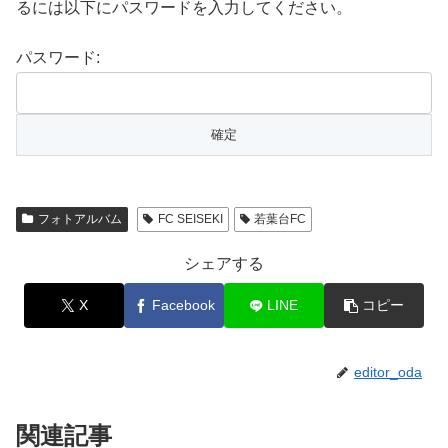
るには以下にパスワードを入力してください。
パスワード:
フォトアルバム
FC SEISEKI
若葉台FC
シェアする
X
Facebook
LINE
コピー
editor_oda
関連記事