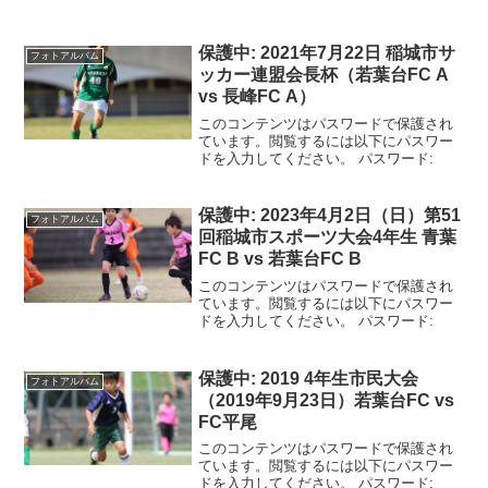
保護中: 2021年7月22日 稲城市サ
フォトアルバム
ッカー連盟会長杯（若葉台FC A
vs 長峰FC A）
このコンテンツはパスワードで保護され
ています。閲覧するには以下にパスワー
ドを入力してください。 パスワード:
保護中: 2023年4月2日（日）第51
フォトアルバム
回稲城市スポーツ大会4年生 青葉
FC B vs 若葉台FC B
このコンテンツはパスワードで保護され
ています。閲覧するには以下にパスワー
ドを入力してください。 パスワード:
保護中: 2019 4年生市民大会
フォトアルバム
（2019年9月23日）若葉台FC vs
FC平尾
このコンテンツはパスワードで保護され
ています。閲覧するには以下にパスワー
ドを入力してください。 パスワード: