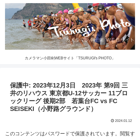
カメラマン小田剣WEBサイト「TSURUGI's PHOTO」
保護中: 2023年12月3日 2023年 第9回 三
井のリハウス 東京都U-12サッカー 11ブロ
ックリーグ 後期2部 若葉台FC vs FC
SEISEKI（小野路グラウンド）
2024.01.12
このコンテンツはパスワードで保護されています。閲覧す