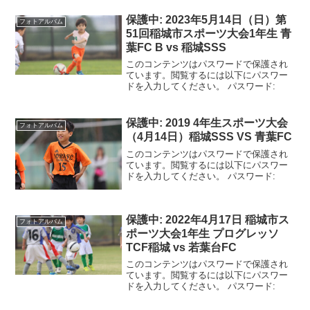
保護中: 2023年5月14日（日）第
フォトアルバム
51回稲城市スポーツ大会1年生 青
葉FC B vs 稲城SSS
このコンテンツはパスワードで保護され
ています。閲覧するには以下にパスワー
ドを入力してください。 パスワード:
保護中: 2019 4年生スポーツ大会
フォトアルバム
（4月14日）稲城SSS VS 青葉FC
このコンテンツはパスワードで保護され
ています。閲覧するには以下にパスワー
ドを入力してください。 パスワード:
保護中: 2022年4月17日 稲城市ス
フォトアルバム
ポーツ大会1年生 プログレッソ
TCF稲城 vs 若葉台FC
このコンテンツはパスワードで保護され
ています。閲覧するには以下にパスワー
ドを入力してください。 パスワード: