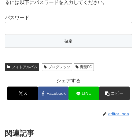
るには以下にパスワードを入力してください。
パスワード:
フォトアルバム
プログレッソ
青葉FC
シェアする
X
Facebook
LINE
コピー
editor_oda
関連記事