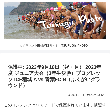
カメラマン小田剣WEBサイト「TSURUGI's PHOTO」
保護中: 2023年9月18日（祝・月） 2023年
度 ジュニア大会（3年生決勝）プログレッ
ソTCF稲城 A vs 青葉FC B（ふくがいグラ
ウンド）
2024.01.11
2024.03.12
このコンテンツはパスワードで保護されています。閲覧す