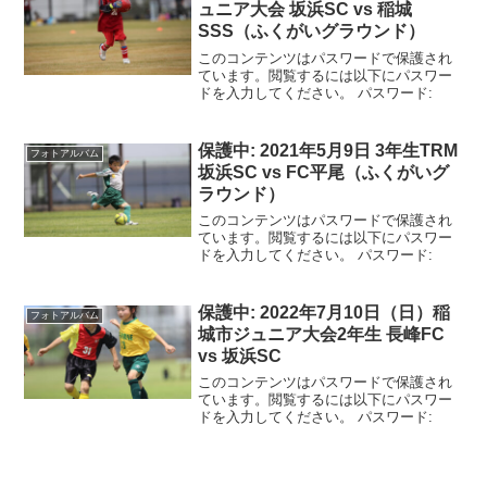
ュニア大会 坂浜SC vs 稲城
SSS（ふくがいグラウンド）
このコンテンツはパスワードで保護され
ています。閲覧するには以下にパスワー
ドを入力してください。 パスワード:
保護中: 2021年5月9日 3年生TRM
フォトアルバム
坂浜SC vs FC平尾（ふくがいグ
ラウンド）
このコンテンツはパスワードで保護され
ています。閲覧するには以下にパスワー
ドを入力してください。 パスワード:
保護中: 2022年7月10日（日）稲
フォトアルバム
城市ジュニア大会2年生 長峰FC
vs 坂浜SC
このコンテンツはパスワードで保護され
ています。閲覧するには以下にパスワー
ドを入力してください。 パスワード: