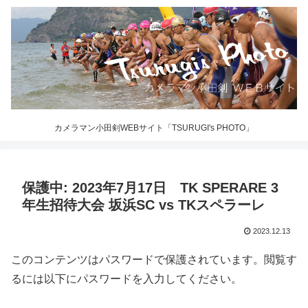
カメラマン小田剣WEBサイト「TSURUGI's PHOTO」
保護中: 2023年7月17日 TK SPERARE 3
年生招待大会 坂浜SC vs TKスペラーレ
2023.12.13
このコンテンツはパスワードで保護されています。閲覧す
るには以下にパスワードを入力してください。