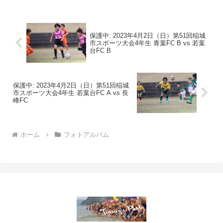
保護中: 2023年4月2日（日）第51回稲城
市スポーツ大会4年生 青葉FC B vs 若葉
台FC B
保護中: 2023年4月2日（日）第51回稲城
市スポーツ大会4年生 若葉台FC A vs 長
峰FC
ホーム
フォトアルバム