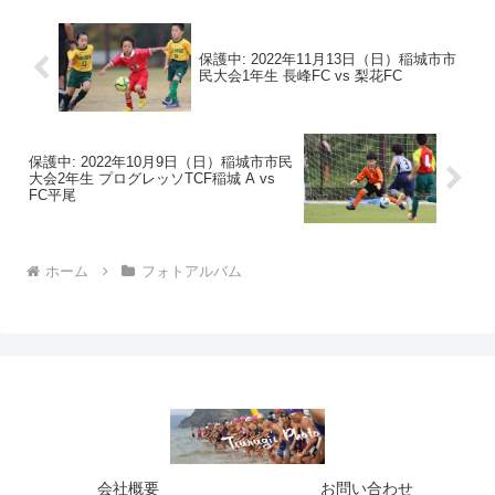
保護中: 2022年11月13日（日）稲城市市
民大会1年生 長峰FC vs 梨花FC
保護中: 2022年10月9日（日）稲城市市民
大会2年生 プログレッソTCF稲城 A vs
FC平尾
ホーム
フォトアルバム
会社概要
お問い合わせ