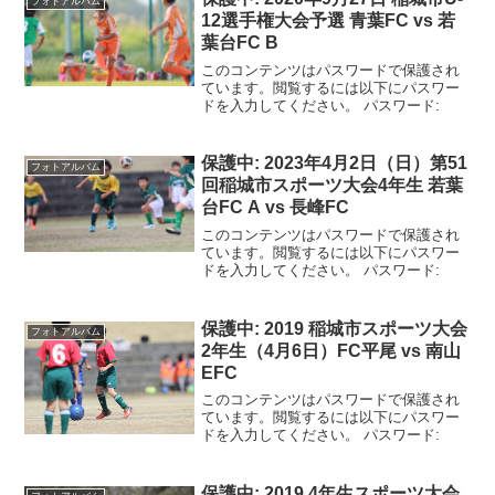
フォトアルバム
12選手権大会予選 青葉FC vs 若
葉台FC B
このコンテンツはパスワードで保護され
ています。閲覧するには以下にパスワー
ドを入力してください。 パスワード:
保護中: 2023年4月2日（日）第51
フォトアルバム
回稲城市スポーツ大会4年生 若葉
台FC A vs 長峰FC
このコンテンツはパスワードで保護され
ています。閲覧するには以下にパスワー
ドを入力してください。 パスワード:
保護中: 2019 稲城市スポーツ大会
フォトアルバム
2年生（4月6日）FC平尾 vs 南山
EFC
このコンテンツはパスワードで保護され
ています。閲覧するには以下にパスワー
ドを入力してください。 パスワード:
保護中: 2019 4年生スポーツ大会