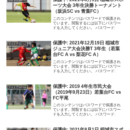
フォトアルバム
ーツ大会 3年生決勝トーナメント
（坂浜SC vs 青葉FC）
このコンテンツはパスワードで保護され
ています。閲覧するには以下にパスワー
ドを入力してください。 パスワード:
保護中: 2021年12月19日 稲城市
フォトアルバム
ジュニア大会決勝T 3年生（若葉
台FC A vs 梨花FC A）
このコンテンツはパスワードで保護され
ています。閲覧するには以下にパスワー
ドを入力してください。 パスワード:
保護中: 2019 4年生市民大会
フォトアルバム
（2019年9月23日）若葉台FC vs
FC平尾
このコンテンツはパスワードで保護され
ています。閲覧するには以下にパスワー
ドを入力してください。 パスワード:
保護中: 2021年8月1日 稲城市スポ