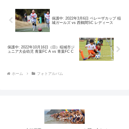
保護中: 2022年3月6日 ベレーザカップ 稲
城ガールズ vs 西鶴間SC レディース
保護中: 2022年10月16日（日）稲城市ジ
ュニア大会幼児 青葉FC A vs 青葉FC C
ホーム
フォトアルバム