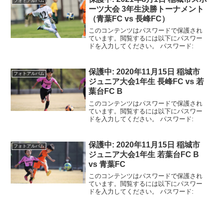
フォトアルバム
ーツ大会 3年生決勝トーナメント
（青葉FC vs 長峰FC）
このコンテンツはパスワードで保護され
ています。閲覧するには以下にパスワー
ドを入力してください。 パスワード:
保護中: 2020年11月15日 稲城市
フォトアルバム
ジュニア大会1年生 長峰FC vs 若
葉台FC B
このコンテンツはパスワードで保護され
ています。閲覧するには以下にパスワー
ドを入力してください。 パスワード:
保護中: 2020年11月15日 稲城市
フォトアルバム
ジュニア大会1年生 若葉台FC B
vs 青葉FC
このコンテンツはパスワードで保護され
ています。閲覧するには以下にパスワー
ドを入力してください。 パスワード: