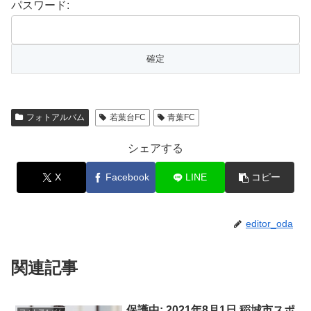
パスワード:
フォトアルバム
若葉台FC
青葉FC
シェアする
X
Facebook
LINE
コピー
editor_oda
関連記事
保護中: 2021年8月1日 稲城市スポ