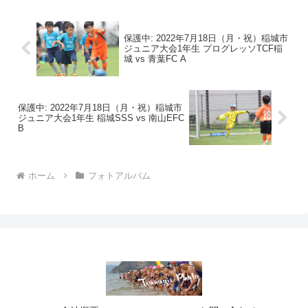
保護中: 2022年7月18日（月・祝）稲城市
ジュニア大会1年生 プログレッソTCF稲
城 vs 青葉FC A
保護中: 2022年7月18日（月・祝）稲城市
ジュニア大会1年生 稲城SSS vs 南山EFC
B
ホーム
フォトアルバム