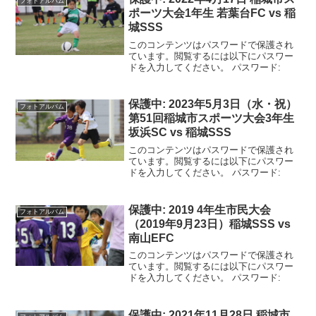
フォトアルバム
ポーツ大会1年生 若葉台FC vs 稲
城SSS
このコンテンツはパスワードで保護され
ています。閲覧するには以下にパスワー
ドを入力してください。 パスワード:
保護中: 2023年5月3日（水・祝）
フォトアルバム
第51回稲城市スポーツ大会3年生
坂浜SC vs 稲城SSS
このコンテンツはパスワードで保護され
ています。閲覧するには以下にパスワー
ドを入力してください。 パスワード:
保護中: 2019 4年生市民大会
フォトアルバム
（2019年9月23日）稲城SSS vs
南山EFC
このコンテンツはパスワードで保護され
ています。閲覧するには以下にパスワー
ドを入力してください。 パスワード:
保護中: 2021年11月28日 稲城市