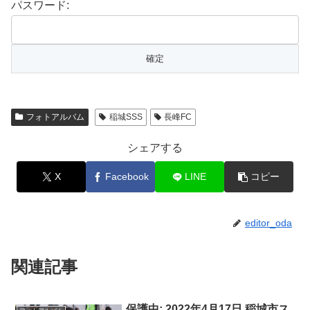
パスワード:
フォトアルバム
稲城SSS
長峰FC
シェアする
X
Facebook
LINE
コピー
editor_oda
関連記事
保護中: 2022年4月17日 稲城市ス