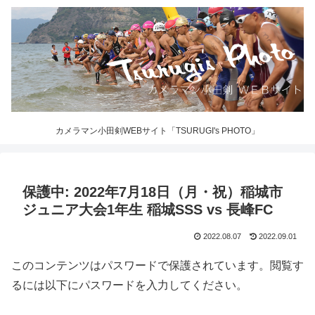
カメラマン小田剣WEBサイト「TSURUGI's PHOTO」
保護中: 2022年7月18日（月・祝）稲城市
ジュニア大会1年生 稲城SSS vs 長峰FC
2022.08.07
2022.09.01
このコンテンツはパスワードで保護されています。閲覧す
るには以下にパスワードを入力してください。