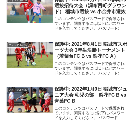
フォトアルバム
選抜招待大会（調布西町グラウン
ド） 稲城市選抜 vs 小金井市選抜
このコンテンツはパスワードで保護され
ています。閲覧するには以下にパスワー
ドを入力してください。 パスワード:
保護中: 2021年8月1日 稲城市スポ
フォトアルバム
ーツ大会 3年生決勝トーナメント
（若葉台FC B vs 梨花FC A）
このコンテンツはパスワードで保護され
ています。閲覧するには以下にパスワー
ドを入力してください。 パスワード:
保護中: 2022年1月9日 稲城市ジュ
フォトアルバム
ニア大会 幼児の部 梨花FC B vs
青葉FC B
このコンテンツはパスワードで保護され
ています。閲覧するには以下にパスワー
ドを入力してください。 パスワード: