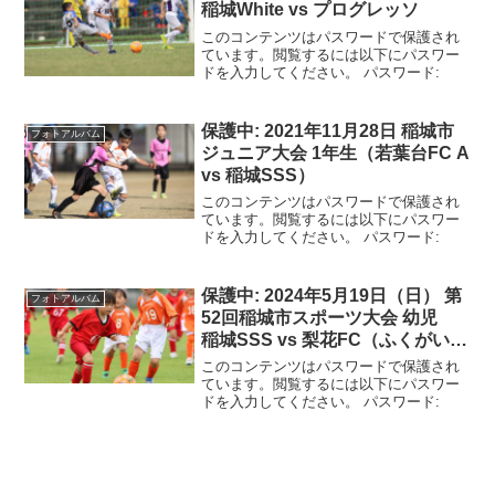
稲城White vs プログレッソ
このコンテンツはパスワードで保護され
ています。閲覧するには以下にパスワー
ドを入力してください。 パスワード:
保護中: 2021年11月28日 稲城市
フォトアルバム
ジュニア大会 1年生（若葉台FC A
vs 稲城SSS）
このコンテンツはパスワードで保護され
ています。閲覧するには以下にパスワー
ドを入力してください。 パスワード:
保護中: 2024年5月19日（日） 第
フォトアルバム
52回稲城市スポーツ大会 幼児
稲城SSS vs 梨花FC（ふくがいグ
ラウンド）
このコンテンツはパスワードで保護され
ています。閲覧するには以下にパスワー
ドを入力してください。 パスワード: