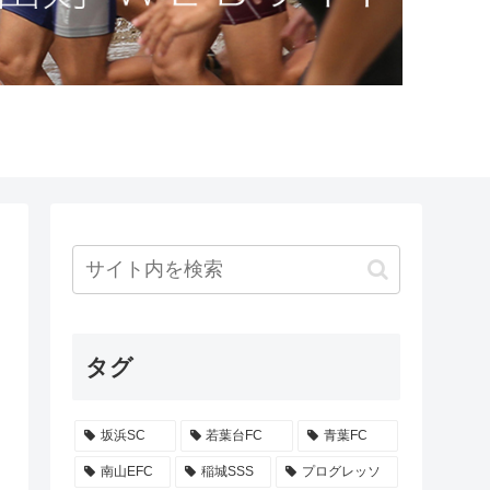
タグ
坂浜SC
若葉台FC
青葉FC
南山EFC
稲城SSS
プログレッソ