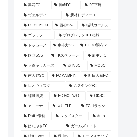
梨花FC
長峰FC
FC平尾
ヴェルディ
新林レディース
FC SEISEKI
西砂SSC
稲城ガールズ
ゴラッソ
プログレッソTCF稲城
トッカーノ
東寺方SS
DURO調布SC
国立SSS
TKスペラーレ
府中3FC
大森キッカーズ
落合SC
MGSC
南大谷SC
FC KAISHIN
町田大蔵FC
レオヴィスタ
ムスタングFC
稲城選抜
FC GOLAZO
OKSC
メニーナ
立川ELF
FCゴラッソ
Raffle瑞穂
レッドスター
duro
はなぶさFC
ガールズエイト
枡形FWSC
緑山SC
トーマスカップ