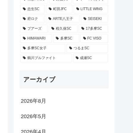
忠生SC
町田JFC
LITTLE WING
府ロク
ARTE八王子
SEISEKI
プアーズ
程久保SC
17多摩SC
HIMAWARI
多摩SC
FC VISO
多摩SC女子
つるまSC
鶴川ブルファイト
成瀬SC
アーカイブ
2026年8月
2026年5月
2026年4月