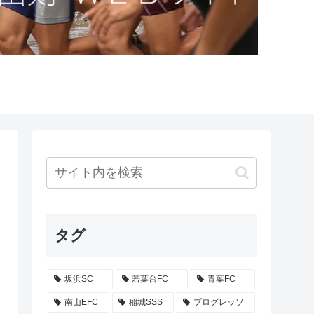
タグ
坂浜SC
若葉台FC
青葉FC
南山EFC
稲城SSS
プログレッソ