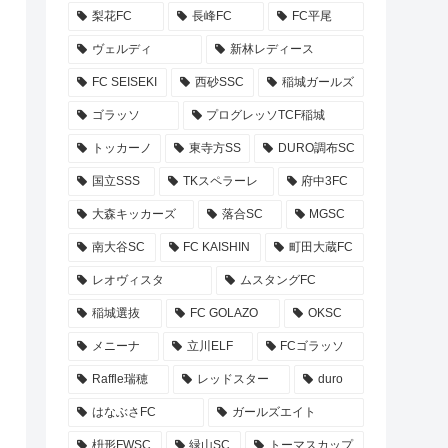
梨花FC
長峰FC
FC平尾
ヴェルディ
新林レディース
FC SEISEKI
西砂SSC
稲城ガールズ
ゴラッソ
プログレッソTCF稲城
トッカーノ
東寺方SS
DURO調布SC
国立SSS
TKスペラーレ
府中3FC
大森キッカーズ
落合SC
MGSC
南大谷SC
FC KAISHIN
町田大蔵FC
レオヴィスタ
ムスタングFC
稲城選抜
FC GOLAZO
OKSC
メニーナ
立川ELF
FCゴラッソ
Raffle瑞穂
レッドスター
duro
はなぶさFC
ガールズエイト
枡形FWSC
緑山SC
トーマスカップ