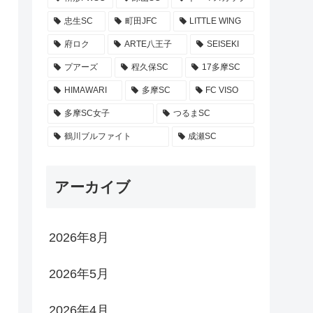
忠生SC
町田JFC
LITTLE WING
府ロク
ARTE八王子
SEISEKI
プアーズ
程久保SC
17多摩SC
HIMAWARI
多摩SC
FC VISO
多摩SC女子
つるまSC
鶴川ブルファイト
成瀬SC
アーカイブ
2026年8月
2026年5月
2026年4月