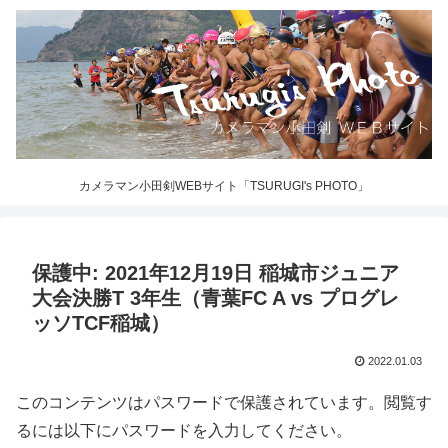
カメラマン小田剣WEBサイト「TSURUGI's PHOTO」
保護中: 2021年12月19日 稲城市ジュニア
大会決勝T 3年生（青葉FC A vs プログレ
ッソTCF稲城）
2022.01.03
このコンテンツはパスワードで保護されています。閲覧す
るには以下にパスワードを入力してください。