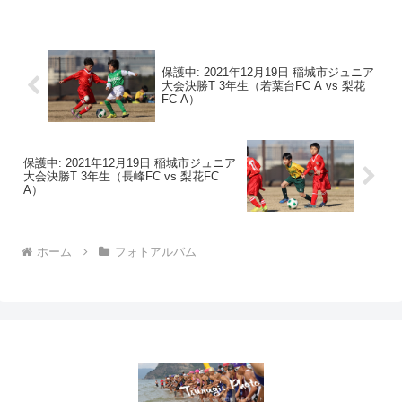
保護中: 2021年12月19日 稲城市ジュニア
大会決勝T 3年生（若葉台FC A vs 梨花
FC A）
保護中: 2021年12月19日 稲城市ジュニア
大会決勝T 3年生（長峰FC vs 梨花FC
A）
ホーム
フォトアルバム