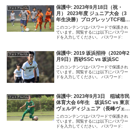
保護中: 2023年9月18日（祝・
フォトアルバム
月） 2023年度 ジュニア大会（3
年生決勝）プログレッソTCF稲城
A vs 青葉FC A（ふくがいグラウ
このコンテンツはパスワードで保護され
ンド）
ています。閲覧するには以下にパスワー
ドを入力してください。 パスワード:
保護中: 2019 坂浜招待（2020年2
フォトアルバム
月9日）西砂SSC vs 坂浜SC
このコンテンツはパスワードで保護され
ています。閲覧するには以下にパスワー
ドを入力してください。 パスワード:
保護中: 2023年9月3日 稲城市民
フォトアルバム
体育大会 6年生 坂浜SC vs 東京
ヴェルディジュニア（長峰ヴェル
ディフィールド）
このコンテンツはパスワードで保護され
ています。閲覧するには以下にパスワー
ドを入力してください。 パスワード: