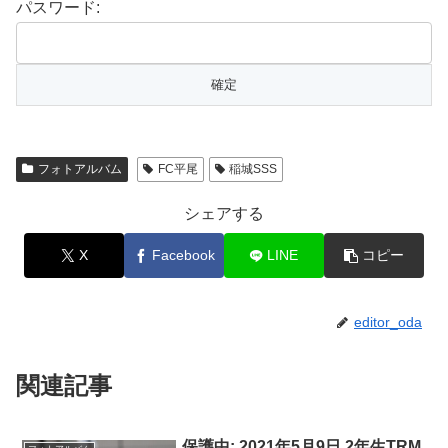
パスワード:
フォトアルバム
FC平尾
稲城SSS
シェアする
X
Facebook
LINE
コピー
editor_oda
関連記事
保護中: 2021年5月9日 2年生TRM