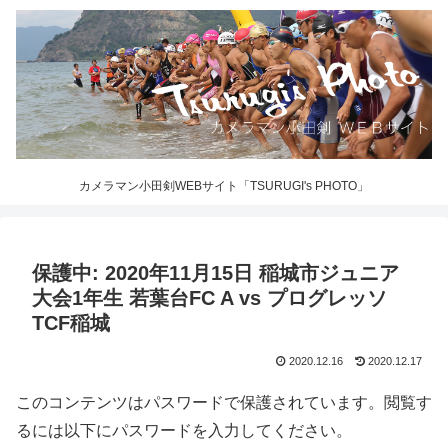
カメラマン小田剣WEBサイト「TSURUGI's PHOTO」
保護中: 2020年11月15日 稲城市ジュニア
大会1年生 若葉台FC A vs プログレッソ
TCF稲城
2020.12.16
2020.12.17
このコンテンツはパスワードで保護されています。閲覧す
るには以下にパスワードを入力してください。