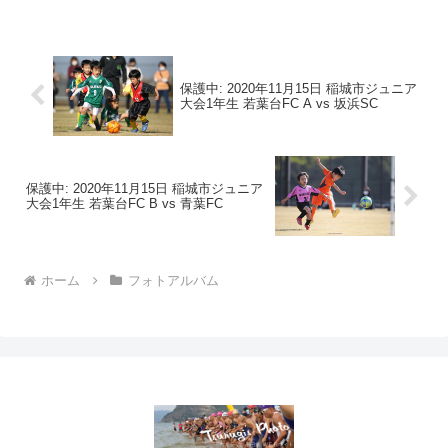
保護中: 2020年11月15日 稲城市ジュニア
大会1年生 若葉台FC A vs 坂浜SC
保護中: 2020年11月15日 稲城市ジュニア
大会1年生 若葉台FC B vs 青葉FC
ホーム
フォトアルバム