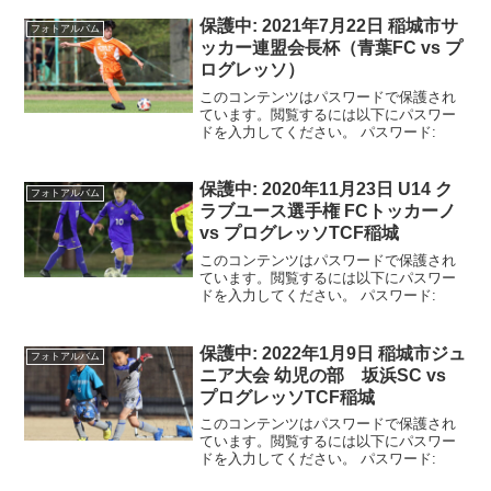
保護中: 2021年7月22日 稲城市サ
フォトアルバム
ッカー連盟会長杯（青葉FC vs プ
ログレッソ）
このコンテンツはパスワードで保護され
ています。閲覧するには以下にパスワー
ドを入力してください。 パスワード:
保護中: 2020年11月23日 U14 ク
フォトアルバム
ラブユース選手権 FCトッカーノ
vs プログレッソTCF稲城
このコンテンツはパスワードで保護され
ています。閲覧するには以下にパスワー
ドを入力してください。 パスワード:
保護中: 2022年1月9日 稲城市ジュ
フォトアルバム
ニア大会 幼児の部 坂浜SC vs
プログレッソTCF稲城
このコンテンツはパスワードで保護され
ています。閲覧するには以下にパスワー
ドを入力してください。 パスワード: