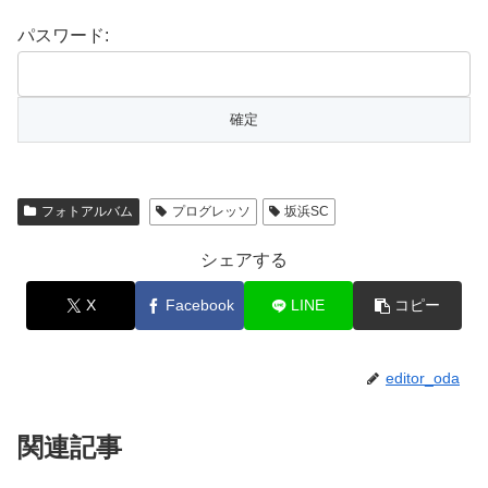
パスワード:
フォトアルバム
プログレッソ
坂浜SC
シェアする
X
Facebook
LINE
コピー
editor_oda
関連記事