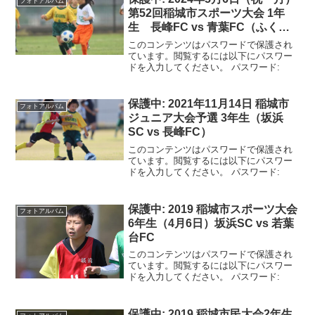
フォトアルバム
第52回稲城市スポーツ大会 1年
生 長峰FC vs 青葉FC（ふくが
いグラウンド）
このコンテンツはパスワードで保護され
ています。閲覧するには以下にパスワー
ドを入力してください。 パスワード:
保護中: 2021年11月14日 稲城市
フォトアルバム
ジュニア大会予選 3年生（坂浜
SC vs 長峰FC）
このコンテンツはパスワードで保護され
ています。閲覧するには以下にパスワー
ドを入力してください。 パスワード:
保護中: 2019 稲城市スポーツ大会
フォトアルバム
6年生（4月6日）坂浜SC vs 若葉
台FC
このコンテンツはパスワードで保護され
ています。閲覧するには以下にパスワー
ドを入力してください。 パスワード:
保護中: 2019 稲城市民大会2年生