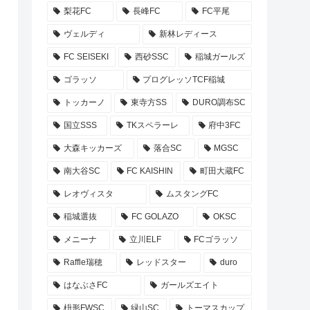
梨花FC
長峰FC
FC平尾
ヴェルディ
新林レディース
FC SEISEKI
西砂SSC
稲城ガールズ
ゴラッソ
プログレッソTCF稲城
トッカーノ
東寺方SS
DURO調布SC
国立SSS
TKスペラーレ
府中3FC
大森キッカーズ
落合SC
MGSC
南大谷SC
FC KAISHIN
町田大蔵FC
レオヴィスタ
ムスタングFC
稲城選抜
FC GOLAZO
OKSC
メニーナ
立川ELF
FCゴラッソ
Raffle瑞穂
レッドスター
duro
はなぶさFC
ガールズエイト
枡形FWSC
緑山SC
トーマスカップ