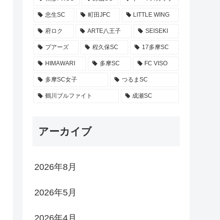
忠生SC
町田JFC
LITTLE WING
府ロク
ARTE八王子
SEISEKI
プアーズ
程久保SC
17多摩SC
HIMAWARI
多摩SC
FC VISO
多摩SC女子
つるまSC
鶴川ブルファイト
成瀬SC
アーカイブ
2026年8月
2026年5月
2026年4月