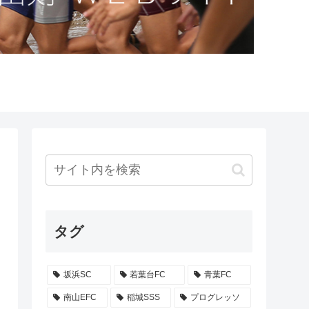
タグ
坂浜SC
若葉台FC
青葉FC
南山EFC
稲城SSS
プログレッソ