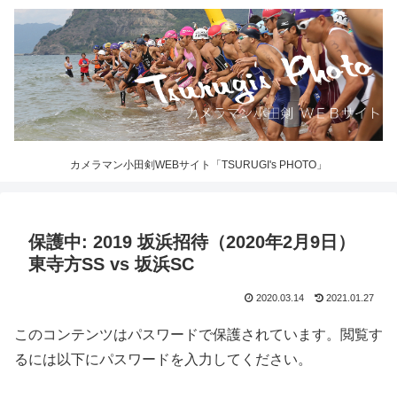
カメラマン小田剣WEBサイト「TSURUGI's PHOTO」
保護中: 2019 坂浜招待（2020年2月9日）
東寺方SS vs 坂浜SC
2020.03.14
2021.01.27
このコンテンツはパスワードで保護されています。閲覧す
るには以下にパスワードを入力してください。